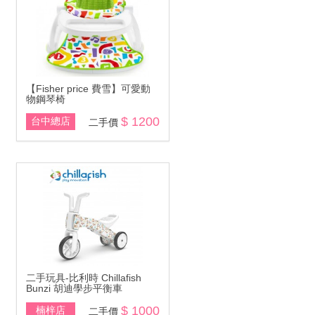
【Fisher price 費雪】可愛動
物鋼琴椅
$ 1200
台中總店
二手價
二手玩具-比利時 Chillafish
Bunzi 胡迪學步平衡車
$ 1000
楠梓店
二手價