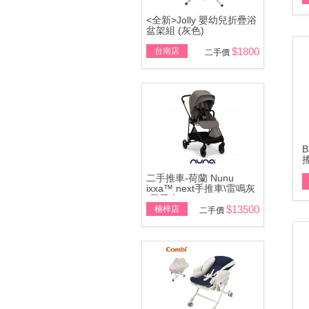
<全新>Jolly 嬰幼兒折疊浴
盆架組 (灰色)
$1800
台南店
二手價
B
二手推車-荷蘭 Nunu
ixxa™ next手推車\雷鳴灰
(展示車)
$13500
楠梓店
二手價