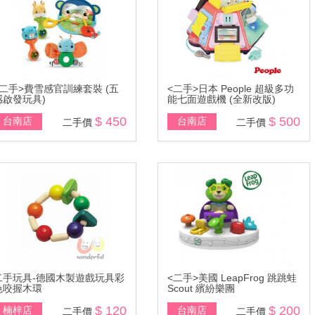
<二手>費雪感官訓練套裝 (五
<二手>日本 People 超級多功
感啟發玩具)
能七面遊戲機 (全新改版)
$ 450
$ 500
台南店
台南店
二手價
二手價
二手玩具-德國木製遊戲玩具彩
<二手>美國 LeapFrog 跳跳蛙
色咬握木環
Scout 繽紛樂團
$ 120
$ 200
楠梓店
台南店
二手價
二手價