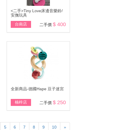
<二手>Tiny Love床邊音樂鈴/
安撫玩具
$ 400
台南店
二手價
全新商品-德國Hape 豆子迷宮
$ 250
楠梓店
二手價
5
6
7
8
9
10
»