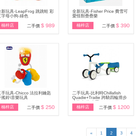
新玩具-LeapFrog 跳跳蛙 彩
全新玩具-Fisher Price 費雪可
虹字母小狗-綠色
愛怪獸疊疊樂
$ 989
$ 390
楠梓店
楠梓店
二手價
二手價
二手玩具-Chicco 法拉利鑰匙
二手玩具-比利時Chillafish
手搖鈴\音樂玩具
Quadie+Trailie 跨騎四輪滑步
小拖車-海水藍
$ 250
$ 1200
楠梓店
楠梓店
二手價
二手價
«
1
2
3
4