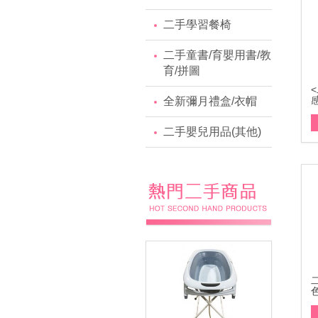
二手學習餐椅
二手童書/育嬰用書/教
育/拼圖
全新彌月禮盒/衣帽
二手嬰兒用品(其他)