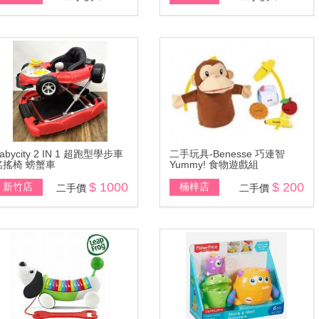
abycity 2 IN 1 超跑型學步車
二手玩具-Benesse 巧連智
搖搖椅 螃蟹車
Yummy! 食物遊戲組
$ 1000
$ 200
新竹店
楠梓店
二手價
二手價