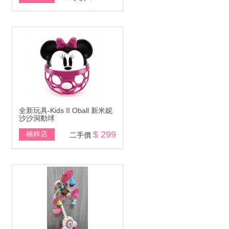
全新玩具-Kids II Oball 新米妮
沙沙洞動球
$ 299
楠梓店
二手價