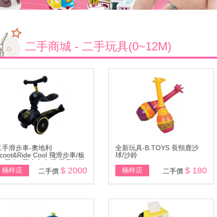
二手商城 - 二手玩具(0~12M)
二手滑步車-奧地利
全新玩具-B.TOYS 長頸鹿沙
coot&Ride Cool 飛滑步車/板
球/沙鈴
車-黑金 (不含安全帽\需另外購
)
$ 2000
$ 180
楠梓店
楠梓店
二手價
二手價