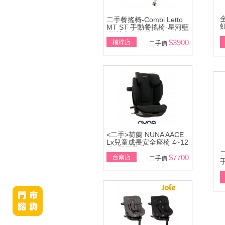
全
二手餐搖椅-Combi Letto
MT ST 手動餐搖椅-星河藍
\附基本款蚊帳
$3900
楠梓店
二手價
<二手>荷蘭 NUNA AACE
Lx兒童成長安全座椅 4~12
歲~展示品
$7700
台南店
二手價