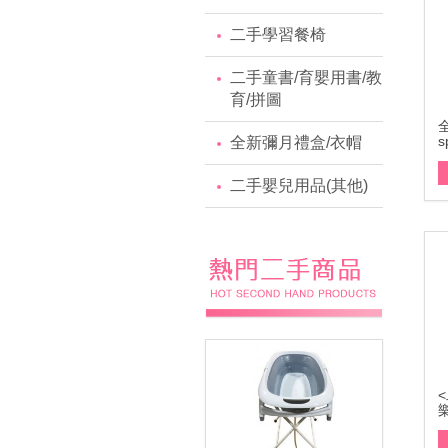
二手學習餐椅
二手童書/育嬰用書/教
育/拼圖
s
全新彌月禮盒/衣帽
二手嬰兒用品(其他)