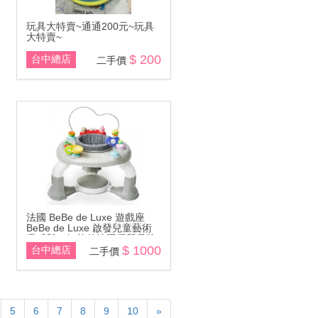
玩具大特賣~通通200元~玩具
大特賣~
$ 200
台中總店
二手價
法國 BeBe de Luxe 遊戲座
BeBe de Luxe 啟發兒童藝術
靈感與IQ智能的法國優質品牌
$ 1000
台中總店
二手價
5
6
7
8
9
10
»