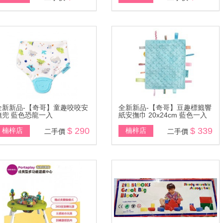
全新新品-【奇哥】童趣咬咬安
全新新品-【奇哥】豆趣標籤響
撫兜 藍色恐龍一入
紙安撫巾 20x24cm 藍色一入
$ 290
$ 339
楠梓店
楠梓店
二手價
二手價