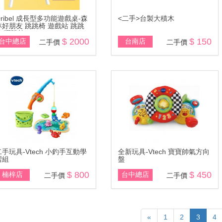
Oribel 成長型多功能遊戲桌-森
<二手>台製大積木
林好朋友 跳跳椅 遊戲站 跳跳
桌 彈跳椅
$ 2000
$ 150
台中總店
台南店
二手價
二手價
二手玩具-Vtech 小釣手互動學
全新玩具-Vtech 寶寶帥氣方向
習組
盤
$ 800
$ 450
楠梓店
台中總店
二手價
二手價
«
1
2
3
4