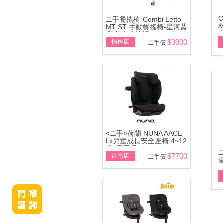
二手餐搖椅-Combi Letto
MT ST 手動餐搖椅-星河藍
\附基本款蚊帳
$3900
楠梓店
二手價
<二手>荷蘭 NUNA AACE
Lx兒童成長安全座椅 4~12
歲~展示品
$7700
台南店
二手價