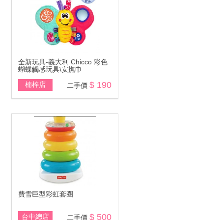
全新玩具-義大利 Chicco 彩色
蝴蝶觸感玩具\安撫巾
$ 190
楠梓店
二手價
費雪巨型彩虹套圈
$ 500
台中總店
二手價