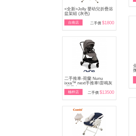
<全新>Jolly 嬰幼兒折疊浴
盆架組 (灰色)
$1800
台南店
二手價
二手推車-荷蘭 Nunu
ixxa™ next手推車\雷鳴灰
(展示車)
$13500
楠梓店
二手價