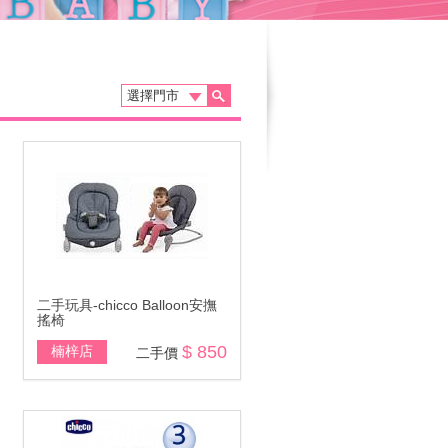
二手玩具-chicco Balloon安撫
搖椅
$ 850
楠梓店
二手價