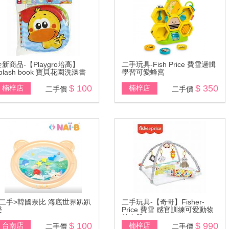
全新商品-【Playgro培高】
二手玩具-Fish Price 費雪邏輯
plash book 寶貝花園洗澡書
學習可愛蜂窩
$ 100
$ 350
楠梓店
楠梓店
二手價
二手價
<二手>韓國奈比 海底世界趴趴
二手玩具-【奇哥】Fisher-
樂
Price 費雪 感官訓練可愛動物
健身器
$ 100
$ 990
台南店
楠梓店
二手價
二手價