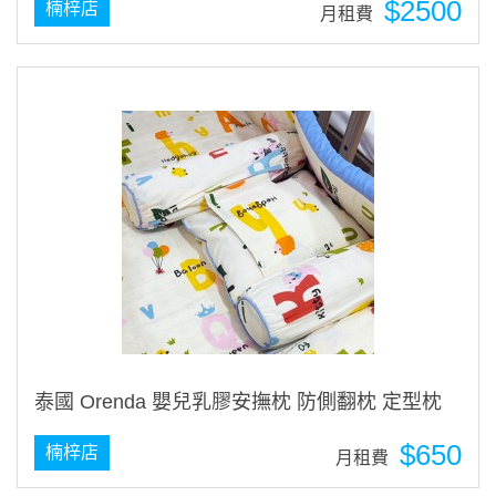
$2500
楠梓店
月租費
泰國 Orenda 嬰兒乳膠安撫枕 防側翻枕 定型枕
$650
楠梓店
月租費