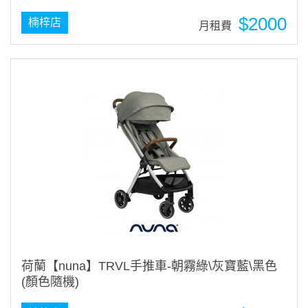
$2000
楠梓店
月租費
荷蘭【nuna】TRVL手推車-朝霧綠\灰寶藍\黑色
(顏色隨機)