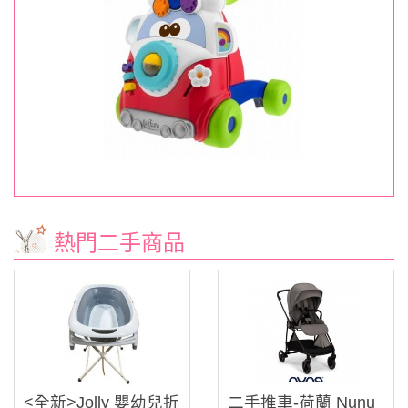
熱門二手商品
<全新>Jolly 嬰幼兒折
二手推車-荷蘭 Nunu