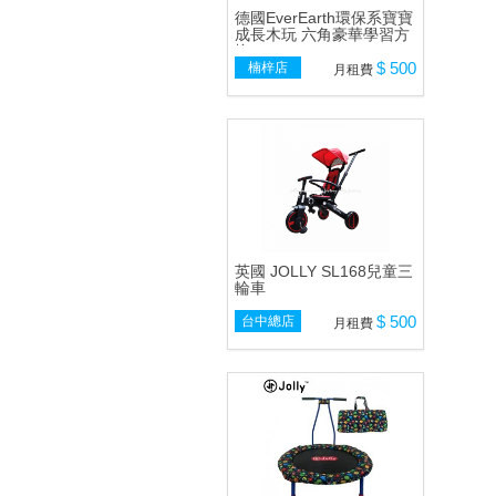
德國EverEarth環保系寶寶
成長木玩 六角豪華學習方
塊
$ 500
楠梓店
月租費
英國 JOLLY SL168兒童三
輪車
$ 500
台中總店
月租費