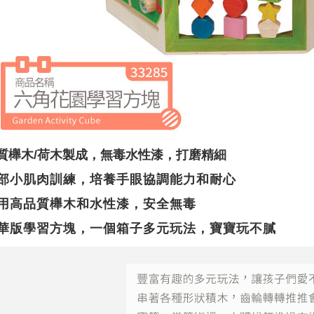
質櫸木/
荷木製成，無毒水性漆，打磨精細
部小肌肉訓練，培養手眼協調能力和耐心
用高品質櫸木和水性漆，安全無毒
華版學習方塊，一個箱子多元玩法，寶寶玩不膩