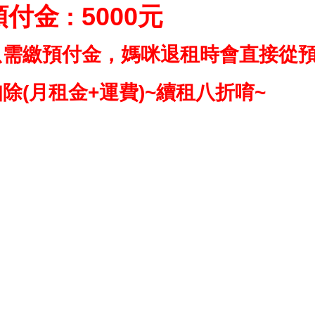
付金 : 5000元
只需繳預付金，媽咪退租時會直接從
除(月租金+運費)~續租八折唷~