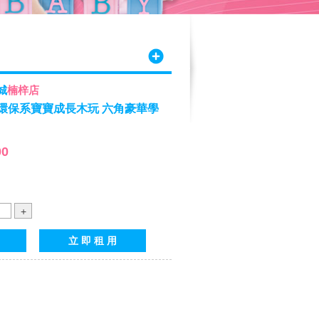
城
楠梓店
rth環保系寶寶成長木玩 六角豪華學
00