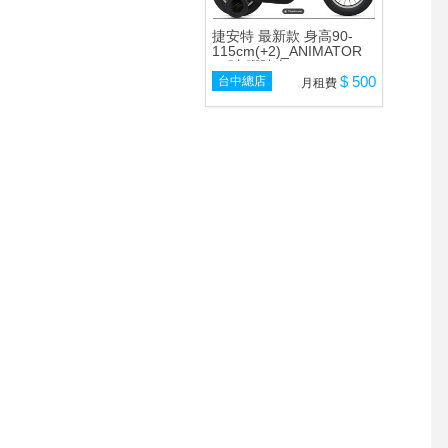
捷安特 最新款 身高90-
115cm(+2)_ANIMATOR
12吋 腳踏車
$ 500
台中總店
月租費