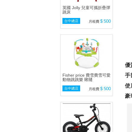
英國 Jolly 兒童可攜折疊彈
跳床
$ 500
台中總店
月租費
優
手
Fisher price 費雪費雪可愛
動物跳跳樂 鞦韆
使
$ 500
台中總店
月租費
豪