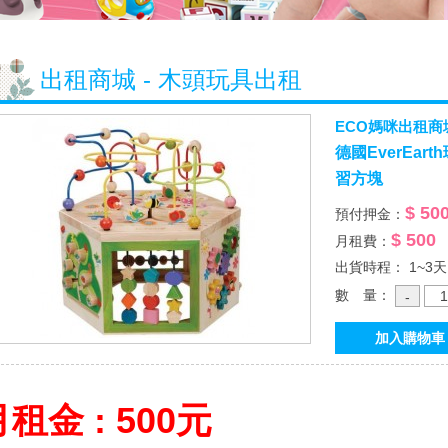
出租商城 - 木頭玩具出租
ECO媽咪出租商
德國EverEa
習方塊
$ 50
預付押金：
$ 500
月租費：
出貨時程： 1~3天
數 量：
租金 : 500元