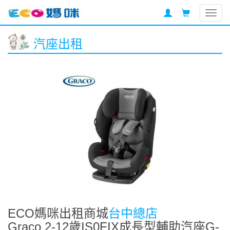
Togg
navig
汽座出租
ECO媽咪出租商城
台中總店
Graco 2-12歲IS0FIX成長型輔助汽座G-