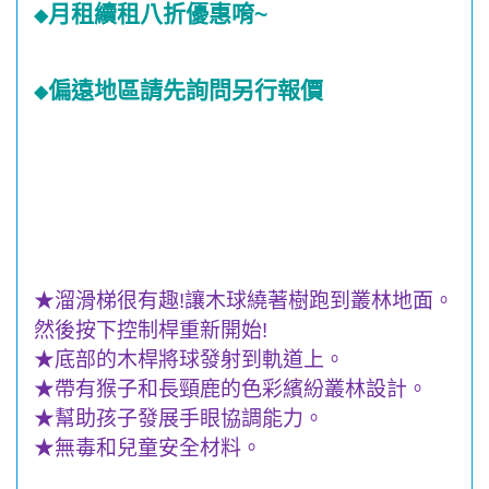
月租續租八折優惠唷
~
◆
偏遠地區請先詢問另行報價
◆
★
溜滑梯很有趣
!
讓木球繞著樹跑到叢林地面。
然後按下控制桿重新開始
!
★
底部的木桿將球發射到軌道上。
★
帶有猴子和長頸鹿的色彩繽紛叢林設計。
★
幫助孩子發展手眼協調能力。
★
無毒和兒童安全材料。