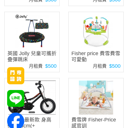
英國 Jolly 兒童可攜折
Fisher price 費雪費雪
疊彈跳床
可愛動
$500
$500
月租費
月租費
捷安特 最新款 身高
費雪牌 Fisher-Price
90-115cm(+
感官訓