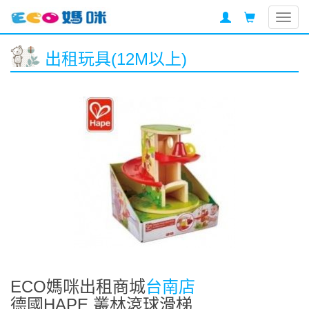
Togg
navig
出租玩具(12M以上)
ECO媽咪出租商城
台南店
德國HAPE 叢林滾球滑梯