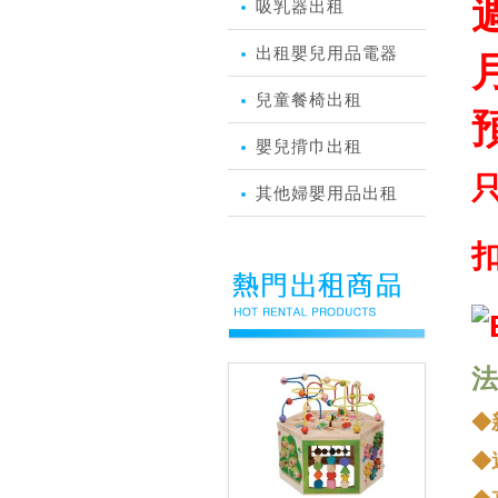
週
吸乳器出租
出租嬰兒用品電器
月
兒童餐椅出租
預
嬰兒揹巾出租
其他婦嬰用品出租
扣
法
◆
◆