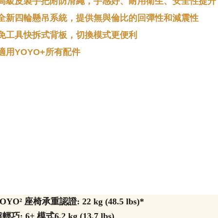
高級皮製手把附防滑繩，手感好、耐用衛生、安全性提升
全新四輪懸吊系統，提供無與倫比的回彈性和減震性
免工具快拆式背板，切換模式更便利
適用YOYO+所有配件
YOYO² 座椅承重認證: 22 kg (48.5 lbs)*
超輕巧: 6+ 模式6.2 kg (13.7 lbs)