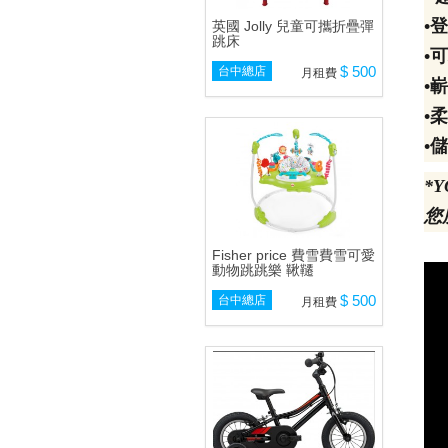
•
英國 Jolly 兒童可攜折疊彈
跳床
•
$ 500
台中總店
月租費
•
•
•儲
*
您
Fisher price 費雪費雪可愛
動物跳跳樂 鞦韆
$ 500
台中總店
月租費