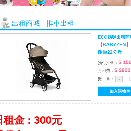
出租商城 - 推車出租
ECO媽咪出租商
【BABYZEN】
耐重22公斤
$ 15
預付押金：
$ 2800
月租費：
數 量：
租金 : 300元