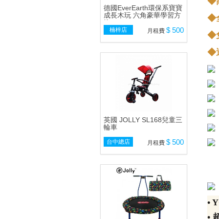
◆
德國EverEarth環保系寶寶
成長木玩 六角豪華學習方
◆
塊
$ 500
楠梓店
月租費
◆
◆
英國 JOLLY SL168兒童三
輪車
$ 500
台中總店
月租費
• 
• 