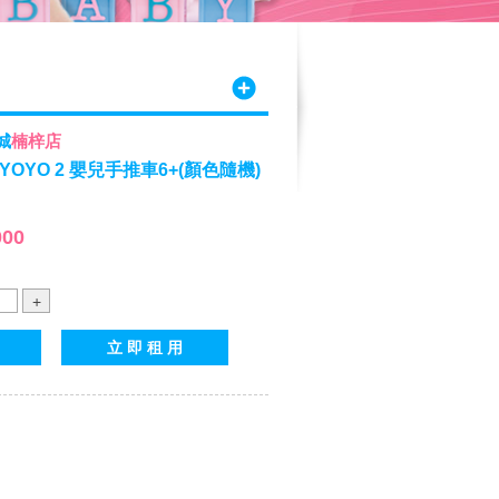
城
楠梓店
YOYO 2 嬰兒手推車6+(顏色隨機)
000