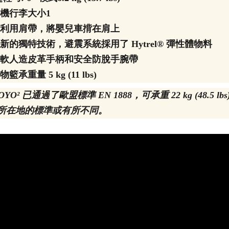
登機行李大小1
可利用肩帶，將嬰兒車揹在肩上
嶄新的獨特技術，避震系統採用了 Hytrel® 彈性體物料
柔軟人造皮革手柄和安全防脫手腕帶
物籃承重量 5 kg (11 lbs)
YOYO² 已通過了歐盟標準 EN 1888，可承重 22 kg (48
所在地的標準或有所不同。