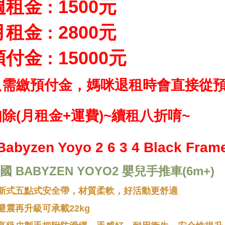
租金 : 1500元
租金 : 2800元
付金 : 15000元
只需繳預付金，媽咪退租時會直接從
除(月租金+運費)~續租八折唷~
國 BABYZEN YOYO2 嬰兒手推車(6m+)
新式五點式安全帶，材質柔軟，好活動更舒適
避震再升級可承載22kg