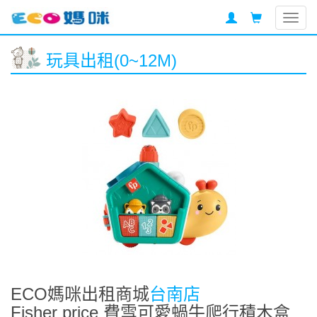
Togg
navig
玩具出租(0~12M)
ECO媽咪出租商城
台南店
Fisher price 費雪可愛蝸牛爬行積木盒