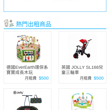
熱門出租商品
德國EverEarth環保系
英國 JOLLY SL168兒
寶寶成長木玩
童三輪車
$500
$500
月租費
月租費