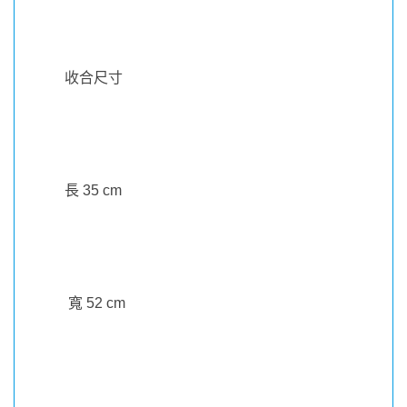
收合尺寸
長
35 cm
寬
52 cm