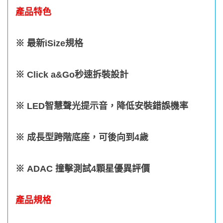
產品特色
※ 最新
iSize
規格
※
Click a&Go
秒速拆裝設計
※
LED
智慧聲光提示音，降低安裝錯誤機率
※ 成長型跨階底座，可後向到
4
歲
※
ADAC
撞擊測試
4
顆星優異評價
產品規格