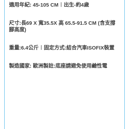
適用年紀
: 45-105 CM
︱出生
-
約
4
歲
尺寸
:
長
69 X
寬
35.5X
高
65.5-91.5 CM (
含支撐
腳高度
)
重量
:6.4
公斤︱固定方式
:
結合汽車
ISOFIX
裝置
製造國家
:
歐洲製
註
:
底座請避免使用鹼性電