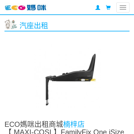
Togg
navig
汽座出租
ECO媽咪出租商城
楠梓店
【 MAXI-COSI 】FamilyFix One iSize