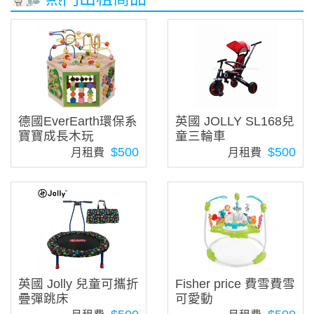
德國EverEarth環保系
英國 JOLLY SL168兒
寶寶成長木玩
童三輪車
$500
$500
月租費
月租費
英國 Jolly 兒童可攜折
Fisher price 費雪費雪
疊彈跳床
可愛動