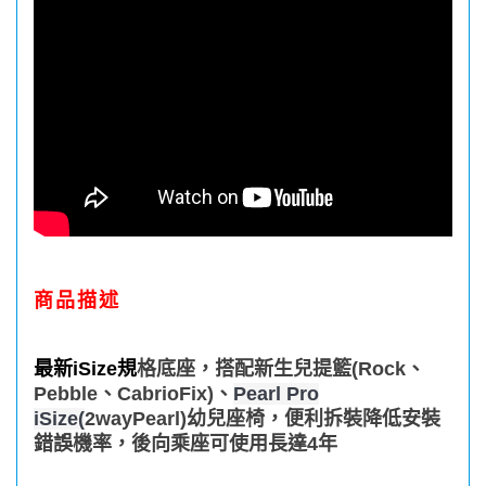
商品描述
最新
iSize
規
格
底座，搭配新生兒提籃
(Rock
、
Pebble
、
CabrioFix)
、
Pearl Pro
iSize(
2wayPearl)幼兒座椅，便利拆裝降低安裝
錯誤機率，後向乘座可使用長達4年