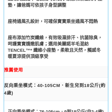
墊，讓爸媽可依孩子身型調整
座椅通風孔設計，可確保寶寶乘坐通風不悶熱
座布添加竹炭纖維，有效吸濕排汗、抗菌除臭，
呵護寶寶嬌嫩肌膚；選用美麗諾羊毛混紡
TENCEL™* 纖維小座墊，柔軟且天然，觸感冬
暖夏涼提供頂級享受
推薦使用
反向乘坐模式：40-105CM．新生兒到18公斤(約
4歲)
正向乘坐模式：76-105cm．9到18公斤(自2-4歲)