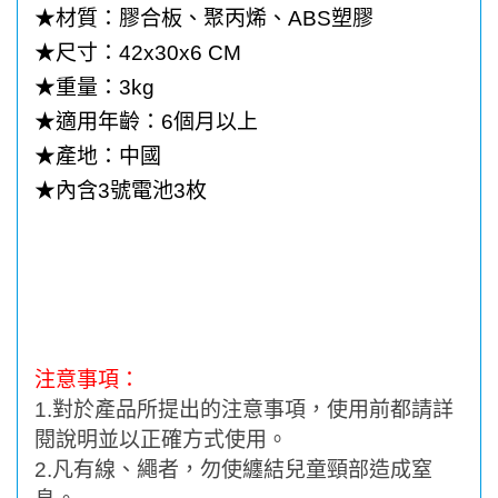
★
材質：膠合板、聚丙烯、
ABS
塑膠
★
尺寸：
42x30x6 CM
★
重量：
3kg
★
適用年齡：
6
個月以上
★
產地：中國
★
內含
3
號電池
3
枚
注意事項：
1.
對於產品所提出的注意事項，使用前都請詳
閱說明並以正確方式使用。
2.
凡有線、繩者，勿使纏結兒童頸部造成窒