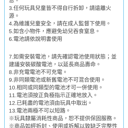
息。
3.
任何玩具兒童皆不得自行拆卸，請遠離火
源。
4.
為維護兒童安全，請在成人監督下使用。
5.
如含小物件，應避免幼兒吞食窒息。
6.
電池請依說明書使用
7.
如需安裝電池，請先確認電池使用狀態；並
建議安裝碳酸電池，以延長商品壽命。
8.
非充電電池不可充電。
9.
非同類電池或新舊電池不可混合使用。
10.
相同或同類型的電池才可一併使用。
11.
電池須按正負極指示正確地放入。
12.
已耗盡的電池須由玩具中取出。
13.
電池兩極不可以短路。
※
玩具隸屬消耗性商品，恕不提供保固服務。
※
商品如經拆封、使用或拆解以致缺乏完整性