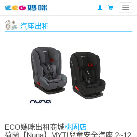
Togg
navig
汽座出租
ECO媽咪出租商城
桃園店
荷蘭【Nuna】MYTI兒童安全汽座 2~12