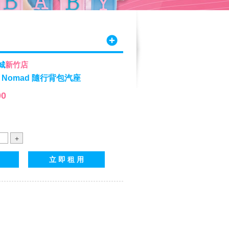
城
新竹店
I】Nomad 隨行背包汽座
00