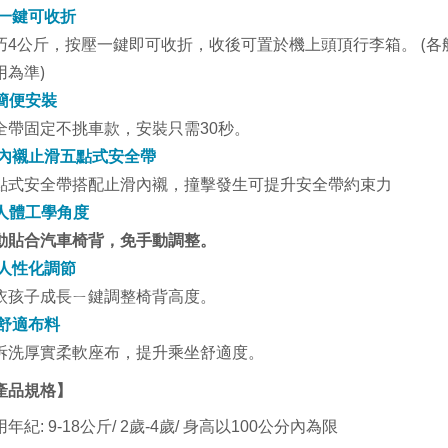
 一鍵
可收折
(
巧4公斤，按壓一鍵即可收折，收後可置於機上頭頂行李箱。
用為準)
簡便安裝
全帶固定不挑車款，安裝只需30秒。
 內襯止滑五點式安全帶
點式安全帶搭配止滑內襯，撞擊發生可提升安全帶約束力
人體工學角度
動貼合汽車椅背，免手動調整。
 人性化調節
依孩子成長ㄧ鍵調整椅背
高度。
 舒適布料
拆洗厚實柔軟座布，提升乘坐舒適度。
產品規格】
用年紀
: 9-18公斤
/
2歲-4歲
/
身高以100公分內為限