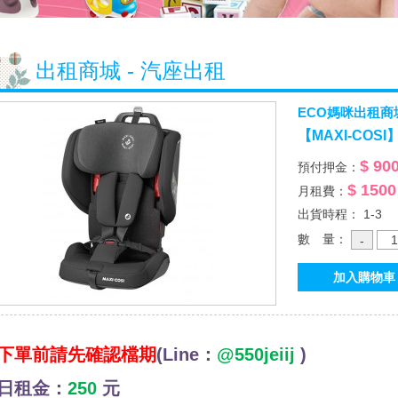
出租商城 - 汽座出租
ECO媽咪出租商
【MAXI-COS
$ 90
預付押金：
$ 1500
月租費：
出貨時程： 1-3
數 量：
下單前請先確認檔期
(Line：
@550jeiij
)
日租金：
250
元