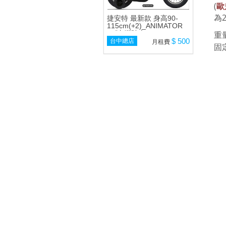
(
歐
為
捷安特 最新款 身高90-
115cm(+2)_ANIMATOR
12吋 腳踏車
重
$ 500
台中總店
月租費
固