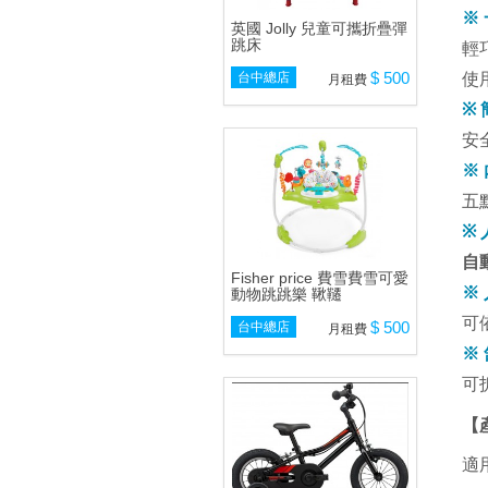
※
英國 Jolly 兒童可攜折疊彈
跳床
輕
使
$ 500
台中總店
月租費
※
安
※
五
※
自
Fisher price 費雪費雪可愛
※
動物跳跳樂 鞦韆
可
$ 500
台中總店
月租費
※
可
【
適