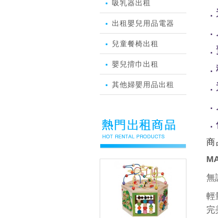
吸乳器出租
．
出租嬰兒用品電器
．
兒童餐椅出租
．
嬰兒揹巾出租
．
其他婦嬰用品出租
．
．
．
商
M
無
輕
完