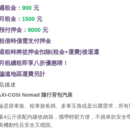
週租金：
900
元
月租金：
1500
元
預付押金：
9000
元
租借時僅需支付押金
退租時將從押金扣除(租金+運費)後退還
月租續租即享八折優惠唷！
偏遠地區運費另計
品描述
AXI-COSI Nomad 隨行背包汽座
論是搭車族、租車族爸媽、多車互換或是出國需求，所有
量4公斤搭配
內建收納袋
，
攜帶輕鬆方便，
不挑車款安全
美機動性且
安全又穩固。