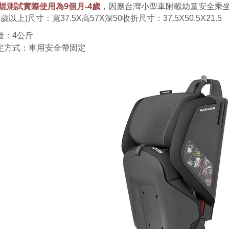
規測試實際使用為9個月-4歲
，因應台灣小型車附載幼童安全乘
2歲以上)
尺寸
：寬37.5X高57X深50
收折尺寸：37.5X50.5X21.5
量
：4
公斤
定方式
：車用安全帶固定