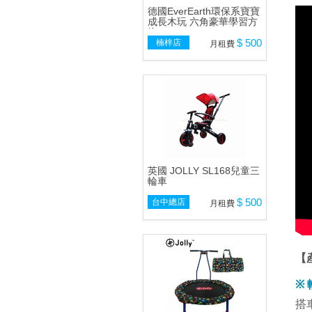
德國EverEarth環保系寶寶
成長木玩 六角豪華學習方
塊
$ 500
楠梓店
月租費
英國 JOLLY SL168兒童三
輪車
$ 500
台中總店
月租費
【
※
搭