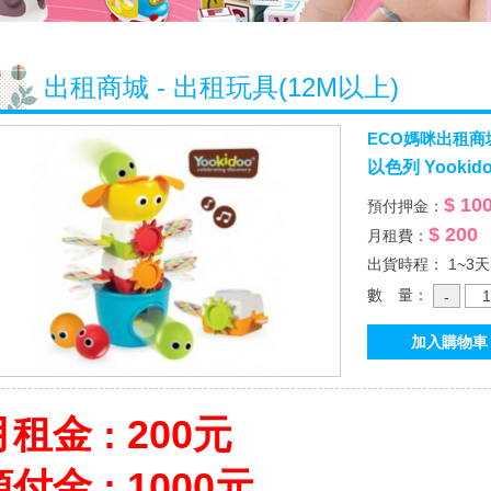
出租商城 - 出租玩具(12M以上)
ECO媽咪出租商
以色列 Yooki
$ 10
預付押金：
$ 200
月租費：
出貨時程： 1~3天
數 量：
租金 : 200元
付金 : 1000元