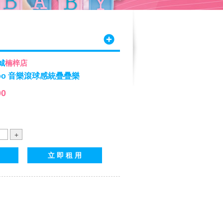
城
楠梓店
doo 音樂滾球感統疊疊樂
00