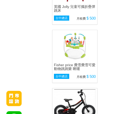
英國 Jolly 兒童可攜折疊彈
跳床
$ 500
台中總店
月租費
Fisher price 費雪費雪可愛
動物跳跳樂 鞦韆
$ 500
台中總店
月租費