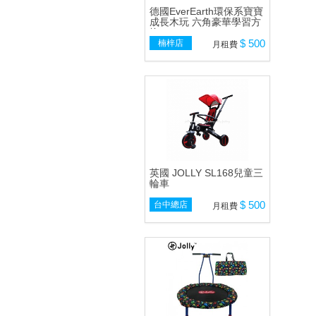
德國EverEarth環保系寶寶
成長木玩 六角豪華學習方
塊
$ 500
楠梓店
月租費
英國 JOLLY SL168兒童三
輪車
$ 500
台中總店
月租費