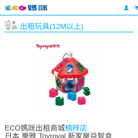
出租玩具(12M以上)
ECO媽咪出租商城
楠梓店
日本 樂雅 Toyroyal 新家屋益智盒