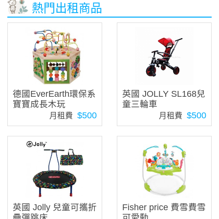
熱門出租商品
德國EverEarth環保系
英國 JOLLY SL168兒
寶寶成長木玩
童三輪車
$500
$500
月租費
月租費
英國 Jolly 兒童可攜折
Fisher price 費雪費雪
疊彈跳床
可愛動