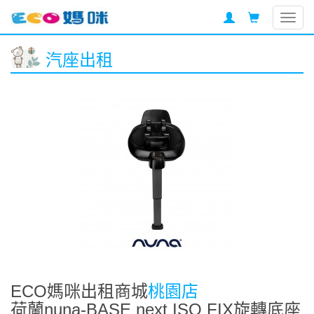
Togg
navig
汽座出租
ECO媽咪出租商城
桃園店
荷蘭nuna-BASE next ISO FIX旋轉底座