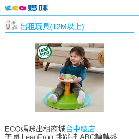
出租玩具(12M以上)
ECO媽咪出租商城
台中總店
美國 LeapFrog 跳跳蛙 ABC轉轉盤