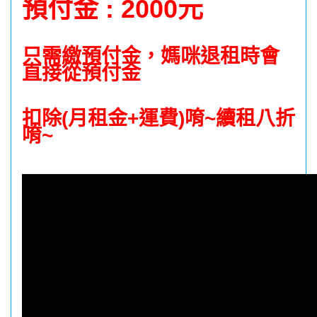
預付金 : 2000元
只需繳預付金，媽咪退租時會
直接從預付金
扣除(月租金+運費)唷~續租八折
唷~