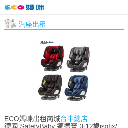
汽座出租
ECO媽咪出租商城
台中總店
德國 SafetyBaby 適德寶 0-12歲isofix/