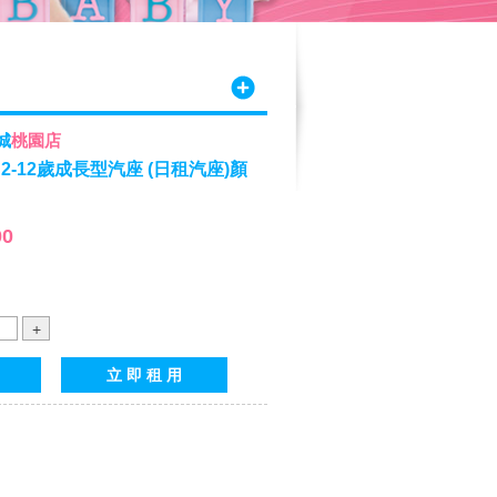
城
桃園店
te™ 2-12歲成長型汽座 (日租汽座)顏
00