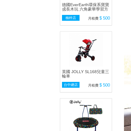
德國EverEarth環保系寶寶
成長木玩 六角豪華學習方
塊
$ 500
楠梓店
月租費
英國 JOLLY SL168兒童三
輪車
$ 500
台中總店
月租費