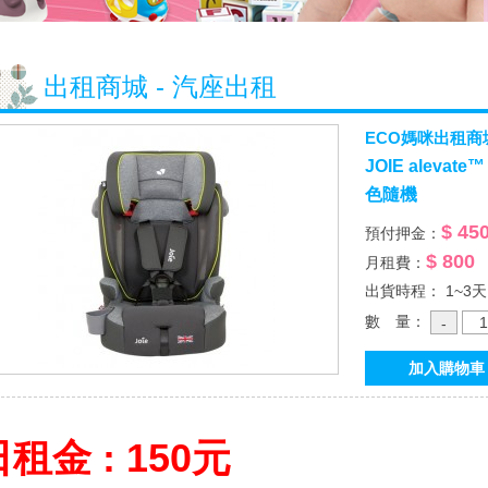
出租商城 - 汽座出租
ECO媽咪出租商
JOIE aleva
色隨機
$ 45
預付押金：
$ 800
月租費：
出貨時程： 1~3天
數 量：
租金 : 150元