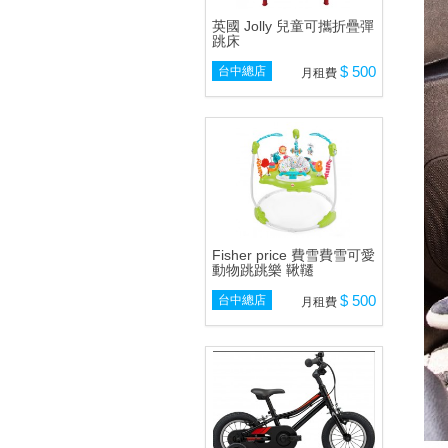
英國 Jolly 兒童可攜折疊彈
跳床
$ 500
台中總店
月租費
Fisher price 費雪費雪可愛
動物跳跳樂 鞦韆
$ 500
台中總店
月租費