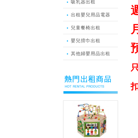
吸乳器出租
週
出租嬰兒用品電器
月
兒童餐椅出租
嬰兒揹巾出租
預
其他婦嬰用品出租
扣