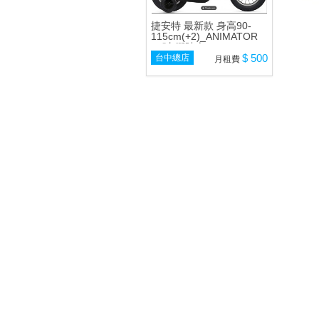
捷安特 最新款 身高90-
115cm(+2)_ANIMATOR
12吋 腳踏車
$ 500
台中總店
月租費