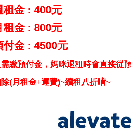
租金 : 400元
租金 : 800元
付金 : 4500元
只需繳預付金，媽咪退租時會直接從
除(月租金+運費)~續租八折唷~