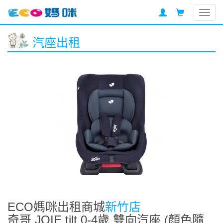
Togg
navig
汽座出租
ECO媽咪出租商城
新竹店
奇哥 JOIE tilt 0-4歲 雙向汽座 (顏色隨