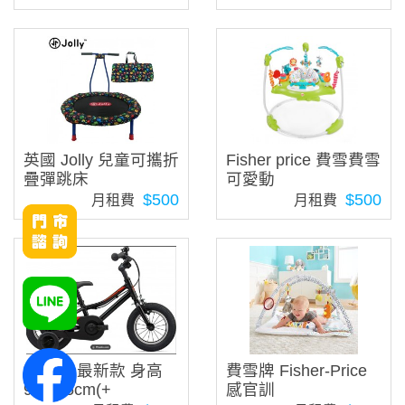
英國 Jolly 兒童可攜折
Fisher price 費雪費雪
疊彈跳床
可愛動
$500
$500
月租費
月租費
捷安特 最新款 身高
費雪牌 Fisher-Price
90-115cm(+
感官訓