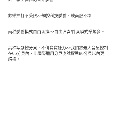
歡樂拍打不受限>>觸控科技體驗，鼓面敲不壞。
兩種體驗模式自由切換>>自由演奏/伴奏模式樂趣多。
高標準嚴控分貝，不傷寶寶聽力>>我們將最大音量控制
在65分貝內，比國際通用分貝測試標準80分貝以內更
嚴格。