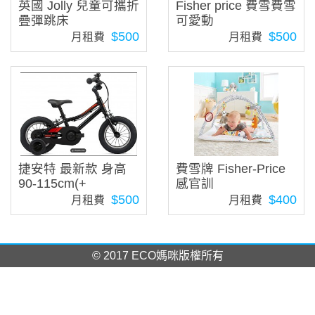
英國 Jolly 兒童可攜折
Fisher price 費雪費雪
疊彈跳床
可愛動
$500
$500
月租費
月租費
捷安特 最新款 身高
費雪牌 Fisher-Price
90-115cm(+
感官訓
$500
$400
月租費
月租費
© 2017 ECO媽咪版權所有