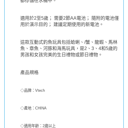
都存儲在水桶中。
適用於2至5歲； 需要2節AA電池； 隨附的電池僅
用於演示目的； 建議定期使用的新電池。
這款互動式釣魚玩具包括蛤蜊、/蟹、龍蝦、馬林
魚、章魚、河豚和海馬玩具，是2、3、4和5歲的
男孩和女孩完美的生日禮物或節日禮物。
產品規格
◇品牌：Vtech
◇產地：CHINA
◇適用年齡：2歲以上