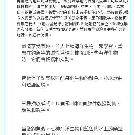
偉易達的趣味釣魚套裝是一款充滿樂趣的智能釣魚竿，可以識別7
個搖擺的海洋生物朋友！ 釣起龍蝦、章魚、海馬、河豚、馬林
魚，蛤蜊或螃蟹，觀看它們在魚線末端擺動並輕搖，然後通過3種
令人興奮的遊戲模式學習有趣的動物事實、顏色和數字，然後再
釋放它們！ 互動式發光浮子將閃爍以匹配動物的顏色，並增強學
習和發現。每個海洋生物都會唱歌，並且魚竿會演奏很多有趣的
旋律，包括存儲桶。
盡情享受樂趣，並與七種海洋生物一起學習，當
您在釣魚竿的磁性浮標上捕捉到這些海洋生物
時，它們會搖擺和抖動。
智能浮子點亮以匹配每個生物的顏色，並以歌曲
和短語回應。
三種播放模式，10首歌曲和5首旋律教授動物、
顏色和數字。
当您釣魚後，七种海洋生物和藍色的水上游樂墊