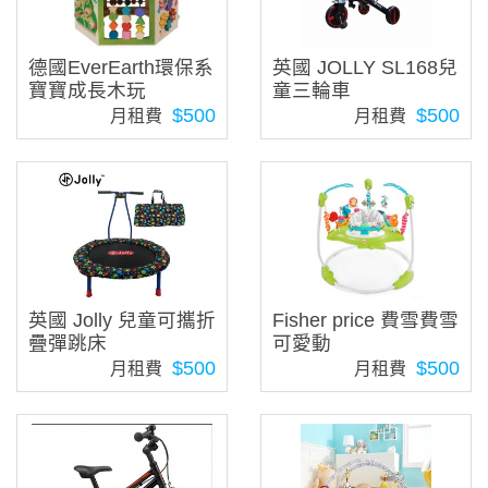
德國EverEarth環保系
英國 JOLLY SL168兒
寶寶成長木玩
童三輪車
$500
$500
月租費
月租費
英國 Jolly 兒童可攜折
Fisher price 費雪費雪
疊彈跳床
可愛動
$500
$500
月租費
月租費