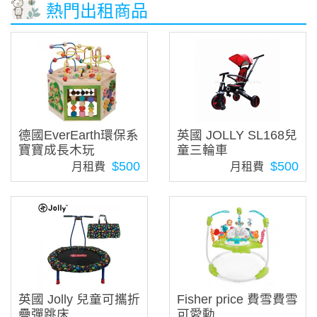
熱門出租商品
德國EverEarth環保系
英國 JOLLY SL168兒
寶寶成長木玩
童三輪車
$500
$500
月租費
月租費
英國 Jolly 兒童可攜折
Fisher price 費雪費雪
疊彈跳床
可愛動