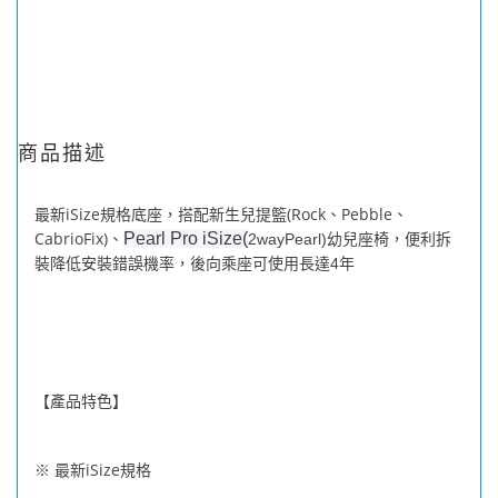
商品描述
iSize
(Rock
Pebble
最新
規格底座，搭配新生兒提籃
、
、
CabrioFix)
Pearl Pro iSize(
、
2wayPearl)
幼兒座椅，便利拆
裝降低安裝錯誤機率，後向乘座可使用長達
4
年
【產品特色】
iSize
※ 最新
規格