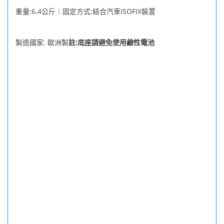
:6.4
:
ISOFIX
重量
公斤︱固定方式
結合汽車
裝置
:
:
製造國家
歐洲製
註
底座請避免使用鹼性電池