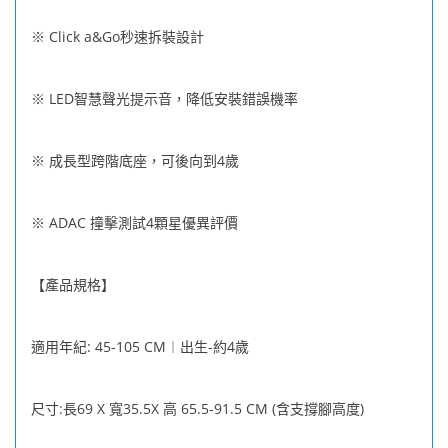
Click a&Go
※
秒速拆裝設計
LED
※
智慧聲光提示音，降低安裝錯誤機率
4
※ 成長型跨階底座，可後向到
歲
ADAC
4
※
撞擊測試
顆星優異評價
【產品規格】
: 45-105 CM
-
4
適用年紀
︱出生
約
歲
:
69 X
35.5X
65.5-91.5 CM (
)
尺寸
長
寬
高
含支撐腳高度