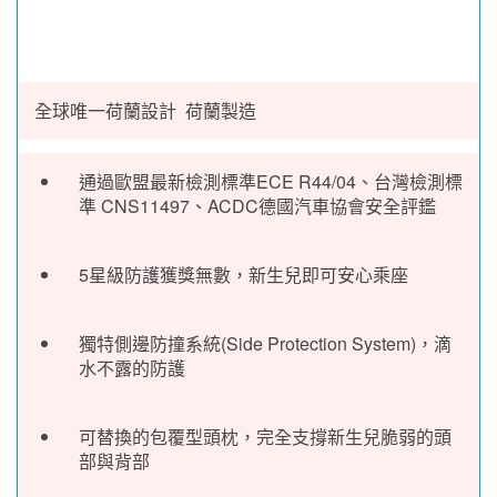
全球唯一荷蘭設計 荷蘭製造
通過歐盟最新檢測標準ECE R44/04、台灣檢測標
準 CNS11497、ACDC德國汽車協會安全評鑑
5星級防護獲獎無數，新生兒即可安心乘座
獨特側邊防撞系統(Side Protection System)，滴
水不露的防護
可替換的包覆型頭枕，完全支撐新生兒脆弱的頭
部與背部