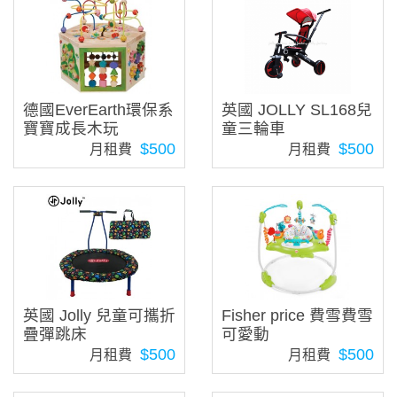
德國EverEarth環保系
英國 JOLLY SL168兒
寶寶成長木玩
童三輪車
$500
$500
月租費
月租費
英國 Jolly 兒童可攜折
Fisher price 費雪費雪
疊彈跳床
可愛動
$500
$500
月租費
月租費