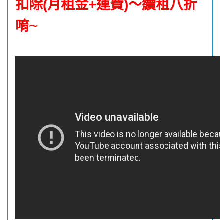
扣除(月租金+運費)～續租八折
~
唷