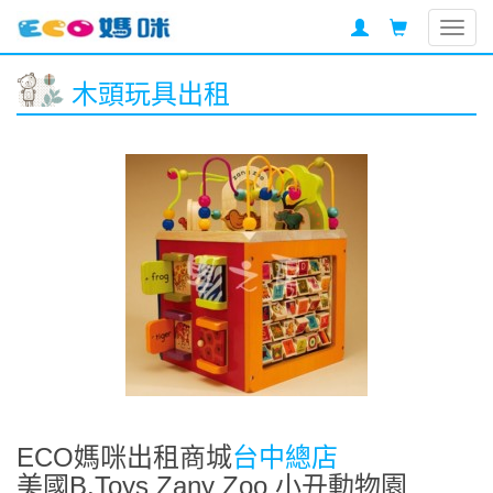
Togg
navig
木頭玩具出租
ECO媽咪出租商城
台中總店
美國B.Toys Zany Zoo 小丑動物園