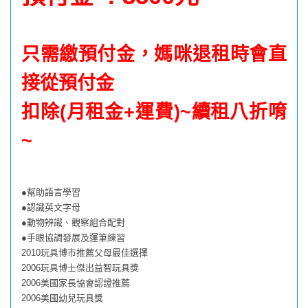
只需繳預付金，媽咪退租時會直
接從預付金
扣除(月租金+運費)~續租八折唷
~
●幫助語言學習
●認識英文字母
●動物辨識、觀察組合配對
●手眼協調發展及運筆練習
2010玩具博市推薦父母最佳選擇
2006玩具博士傑出益智玩具獎
2006美國家長協會認證推薦
2006美國幼兒玩具獎