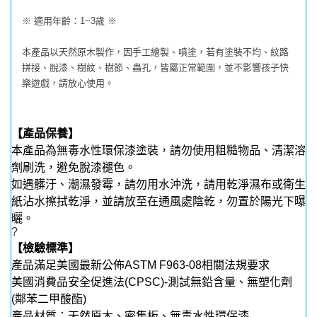
※ 適用年齡：1~3歲 ※
本產品以天然原木製作，因手工繪製、噴塗，若有塗裝不均、紋路
拼接、脫漆、樹紋、樹節、蟲孔，皆屬正常範圍，並不影響孩子快
樂遊戲，請放心使用。
【產品保養】
本產品為無毒水性環保漆塗裝，請勿使用粗糙物品、清潔溶
劑刷洗，避免脫漆褪色。
如遇髒汙、潮濕發霉，請勿用水沖洗，請用乾淨濕布或衛生
紙沾水擦拭乾淨，並請放至在通風處陰乾，勿置於陽光下曝
曬。
?
【檢驗標準】
產品滿足美國最新公佈ASTM F963-08相關法規要求
美國消費品安全促進法(CPSC)-測試無鉛含量、無塑化劑
(鄰苯二甲酸酯)
產品材質：天然原木、密集板、無毒水性環保漆