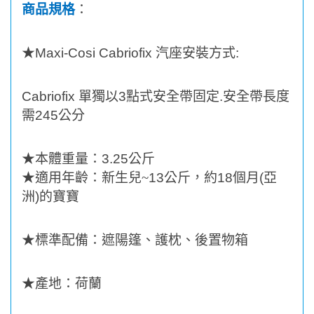
商品規格
：
★
Maxi-Cosi Cabriofix
汽座安裝方式
:
Cabriofix
單獨以
3
點式安全帶固定
.
安全帶長度
需
245
公分
★
本體重量：
3.25
公斤
★適用年齡：新生兒~
13
公斤，
約
18
個月
(
亞
洲
)
的寶寶
★
標準配備：遮陽篷、護枕、後置物箱
★
產地：荷蘭