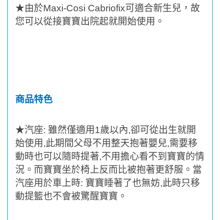
★
由於
Maxi-Cosi Cabriofix
可適合新生兒，故
您可以從接寶寶出院起就開始使用。
商品特色
★
汽座
:
雖然僅適用
1
歲以內
,
卻可從出生就開
始使用
,
此期間父母不用整天抱著嬰兒
,
需要移
動時也可以隨時提著
,
不用擔心看不到寶寶的情
況。而寶寶坐於椅上反而比被抱著更舒服。當
汽座用於車上時
:
寶寶睡著了也無妨
,
此時只移
動提籃也不會被驚醒寶寶。