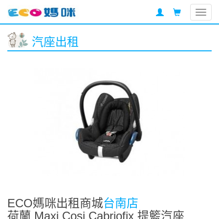
Togg
navig
汽座出租
ECO媽咪出租商城
台南店
荷蘭 Maxi Cosi Cabriofix 提籃汽座