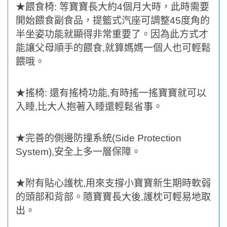
★
餵食椅
:
等寶寶長大約
4
個月大時，此時需要
開始餵食副食品，提籃式汽座可調整
45
度角的
半坐姿功能就顯得非常重要了。因為此方式才
能讓父母順手的餵食
,
就算媽媽一個人也可輕鬆
餵哦。
★
搖椅
:
還有搖椅功能
,
有時搖一搖寶寶就可以
入睡
,
比大人抱著入睡還輕鬆省事。
★
完善的側邊防撞系統
(Side Protection
System),
安全上多一層保障。
★
附有貼心護枕
,
用來支撐小寶寶新生期時軟弱
的頭部和背部。隨寶寶長大後
,
護枕可輕易地取
出。