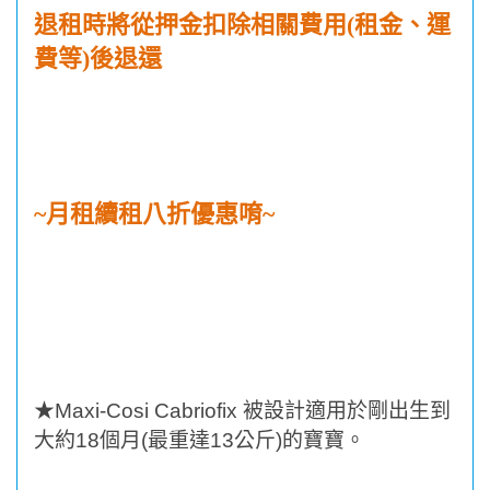
退租時將從押金扣除相關費用
(
租金、運
費等
)
後退還
~
月租續租八折優惠唷
~
★
Maxi-Cosi Cabriofix
被設計適用於剛出生到
大約
18
個月
(
最重達
13
公斤
)
的寶寶。