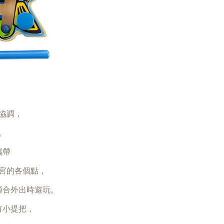
協調，
。
攜帶
宮的各個點，
適合外出時遊玩。
有小提把，