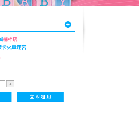
城
楠梓店
愛傑卡火車迷宮
0