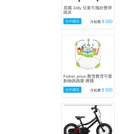
英國 Jolly 兒童可攜折疊彈
跳床
$ 500
台中總店
月租費
Fisher price 費雪費雪可愛
動物跳跳樂 鞦韆
$ 500
台中總店
月租費