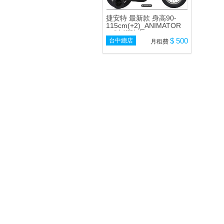
捷安特 最新款 身高90-
115cm(+2)_ANIMATOR
12吋 腳踏車
$ 500
台中總店
月租費