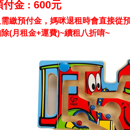
付金 : 600元
只需繳預付金，媽咪退租時會直接從
除(月租金+運費)~
續租八折
唷~