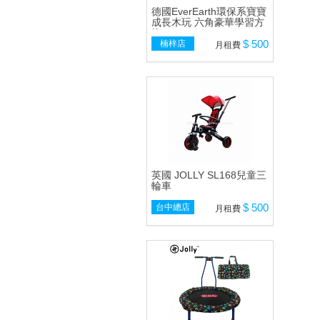
德國EverEarth環保系寶寶
成長木玩 六角豪華學習方
塊
$ 500
楠梓店
月租費
英國 JOLLY SL168兒童三
輪車
$ 500
台中總店
月租費