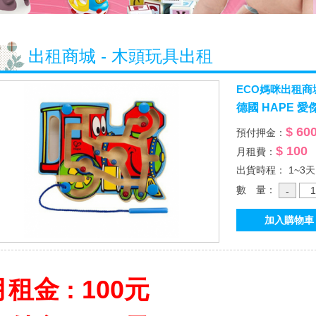
出租商城 - 木頭玩具出租
ECO媽咪出租商
德國 HAPE 
$ 60
預付押金：
$ 100
月租費：
出貨時程： 1~3天
數 量：
租金 : 100元