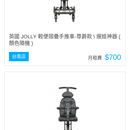
英國 JOLLY 輕便摺疊手推車-尊爵款 \ 遛娃神器 (
顏色隨機 )
$700
台南店
月租費