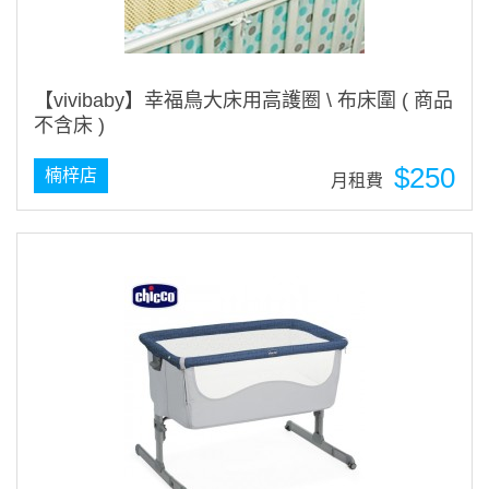
【vivibaby】幸福鳥大床用高護圈 \ 布床圍 ( 商品
不含床 )
$250
楠梓店
月租費