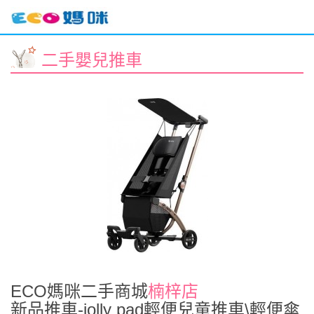
二手嬰兒推車
ECO媽咪二手商城
楠梓店
新品推車-jolly pad輕便兒童推車\輕便傘