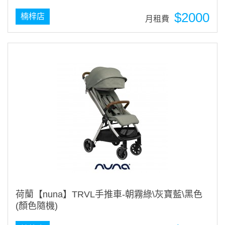
$2000
楠梓店
月租費
荷蘭【nuna】TRVL手推車-朝霧綠\灰寶藍\黑色
(顏色隨機)