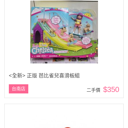
<全新> 正版 芭比雀兒喜滑板組
$350
台南店
二手價