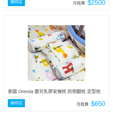
$2500
楠梓店
月租費
泰國 Orenda 嬰兒乳膠安撫枕 防側翻枕 定型枕
$650
楠梓店
月租費