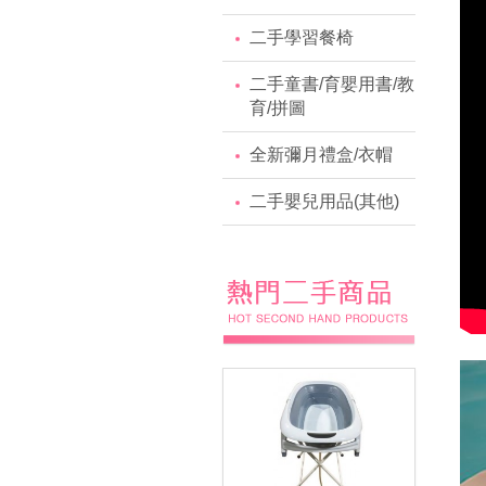
二手學習餐椅
二手童書/育嬰用書/教
育/拼圖
全新彌月禮盒/衣帽
二手嬰兒用品(其他)