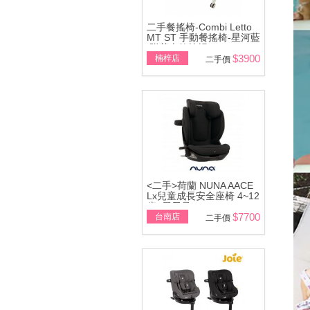
二手餐搖椅-Combi Letto
MT ST 手動餐搖椅-星河藍
\附基本款蚊帳
$3900
楠梓店
二手價
<二手>荷蘭 NUNA AACE
Lx兒童成長安全座椅 4~12
歲~展示品
$7700
台南店
二手價