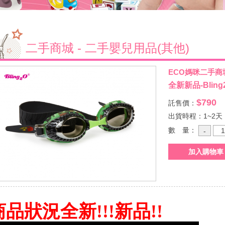
二手商城 - 二手嬰兒用品(其他)
ECO媽咪二手商
全新新品-Bli
$790
託售價：
出貨時程：1~2天
數 量：
商品狀況全新!!!新品!!