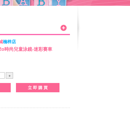
城
楠梓店
ng2o時尚兒童泳鏡-迷彩賽車