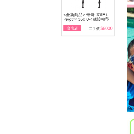
<全新商品> 奇哥 JOIE i-
Pivot™ 360 0-4歲旋轉型
汽座(黑/灰)
$8000
台南店
二手價