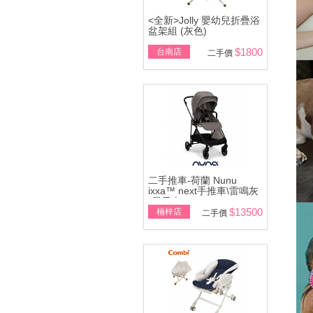
<全新>Jolly 嬰幼兒折疊浴
盆架組 (灰色)
$1800
台南店
二手價
二手推車-荷蘭 Nunu
ixxa™ next手推車\雷鳴灰
(展示車)
$13500
楠梓店
二手價