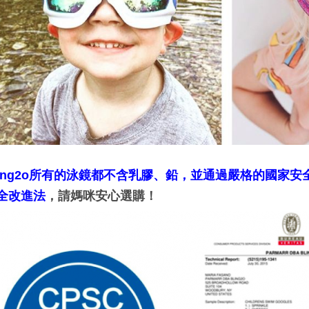
ling2o所有的泳鏡都不含乳膠、鉛，並通過嚴格的國家安
全改進法
，請媽咪安心選購！