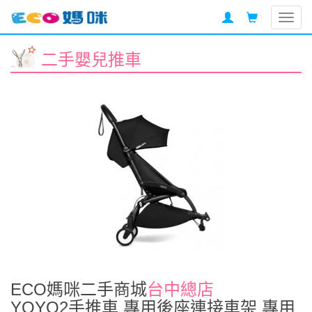
Togg
navig
二手嬰兒推車
ECO媽咪二手商城
台中總店
YOYO2手推車 專用後座連接車架 專用