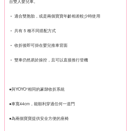
台雙人嬰兒車。
‧ 適合雙胞胎，或是兩個寶寶年齡相差較少時使用
‧ 共有 5 種不同搭配方式
‧ 收折後即可掛在嬰兒推車背面
‧ 雙車仍然易於操控，且可以直接推行登機
●與YOYO²相同的篆隸收折系統
●車寬44cm，能順利穿過任何一道門
●為兩個寶寶提供安全方便的座椅