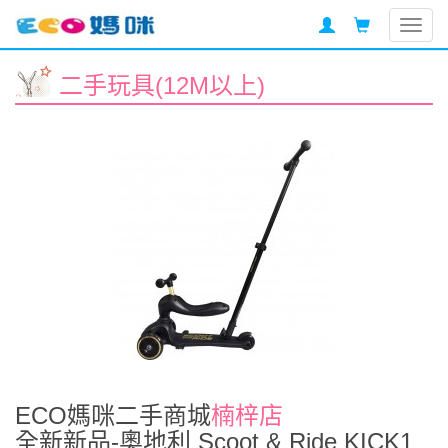
Togg
navig
二手玩具(12M以上)
ECO媽咪二手商城
楠梓店
全新新品-奧地利 Scoot & Ride KICK1