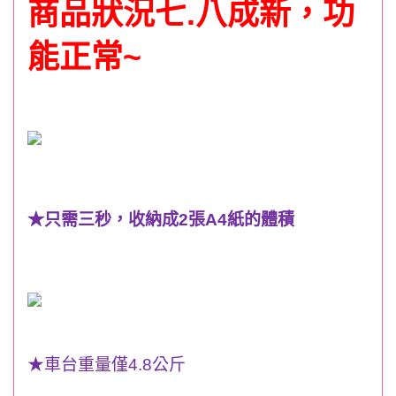
商品狀況七.八成新，功
能正常~
★
只需三秒，收納成
2
張
A4
紙的體積
★
車台重量僅
4.8
公斤