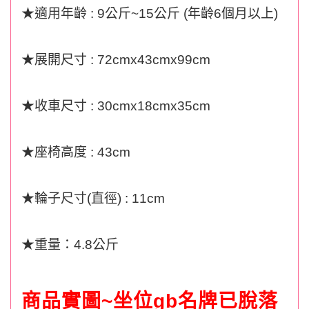
★
適用年齡
: 9
公斤
~15
公斤
(
年齡
6
個月以上
)
★
展開尺寸
: 72cmx43cmx99cm
★
收車尺寸
: 30cmx18cmx35cm
★
座椅高度
: 43cm
★
輪子尺寸
(
直徑
) : 11cm
★
重量：
4.8
公斤
商品實圖~坐位gb名牌已脫落