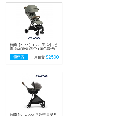
荷蘭【nuna】TRVL手推車-朝
霧綠\灰寶藍\黑色 (顏色隨機)
$2500
楠梓店
月租費
荷蘭 Nuna ixxa™ 超輕量雙向