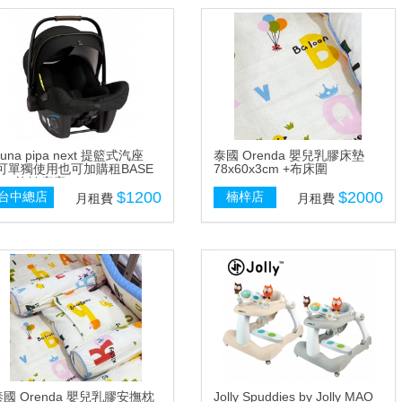
una pipa next 提籃式汽座
泰國 Orenda 嬰兒乳膠床墊
(可單獨使用也可加購租BASE
78x60x3cm +布床圍
ext旋轉底座)
$1200
$2000
台中總店
楠梓店
月租費
月租費
泰國 Orenda 嬰兒乳膠安撫枕
Jolly Spuddies by Jolly MAO