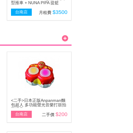
型推車 + NUNA PIPA 提籃
$3500
台南店
月租費
<二手>日本正版Anpanman麵
包超人 多功能聲光音樂打鼓拍
擊玩具
$200
台南店
二手價