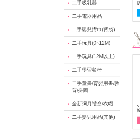
二手吸乳器
二手電器用品
二手嬰兒揹巾(背袋)
二手玩具(0~12M)
二手玩具(12M以上)
二手學習餐椅
二手童書/育嬰用書/教
育/拼圖
全新彌月禮盒/衣帽
二手嬰兒用品(其他)