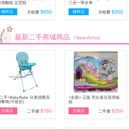
防側翻枕 定型枕
三合一學步車
$650
$350
楠梓店
楠梓店
月租費
月租費
最新二手商城商品
/ New Arrival
<二手>BabyBabe 兒童摺疊高
<全新> 正版 芭比雀兒喜滑板
腳餐椅(可收折)
組
$760
$350
台南店
台南店
二手價
二手價