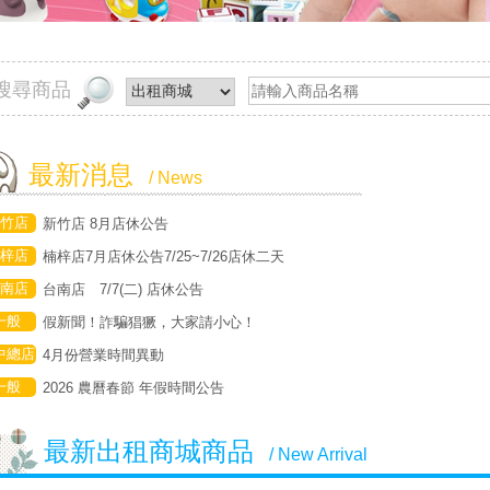
搜尋商品
最新消息
/ News
竹店
新竹店 8月店休公告
梓店
楠梓店7月店休公告7/25~7/26店休二天
南店
台南店 7/7(二) 店休公告
一般
假新聞！詐騙猖獗，大家請小心！
中總店
4月份營業時間異動
一般
2026 農曆春節 年假時間公告
最新出租商城商品
/ New Arrival