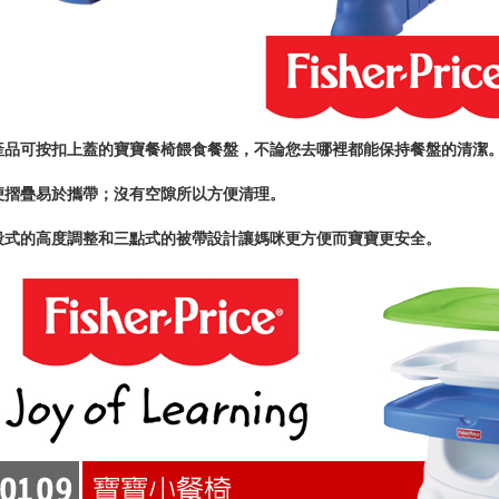
產品可按扣上蓋的寶寶餐椅餵食餐盤，不論您去哪裡都能保持餐盤的清潔
便摺疊易於攜帶；沒有空隙所以方便清理。
段式的高度調整和三點式的被帶設計讓媽咪更方便而寶寶更安全。