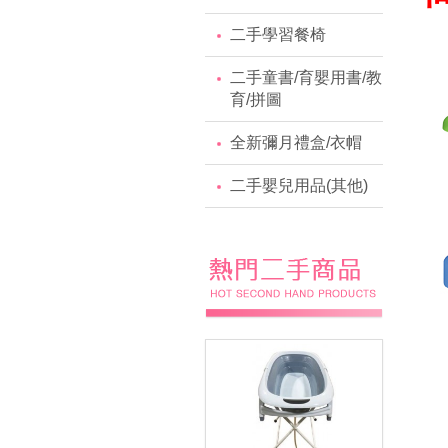
二手學習餐椅
二手童書/育嬰用書/教
育/拼圖
全新彌月禮盒/衣帽
二手嬰兒用品(其他)