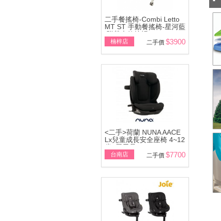
二手餐搖椅-Combi Letto
MT ST 手動餐搖椅-星河藍
\附基本款蚊帳
$3900
楠梓店
二手價
<二手>荷蘭 NUNA AACE
Lx兒童成長安全座椅 4~12
歲~展示品
$7700
台南店
二手價