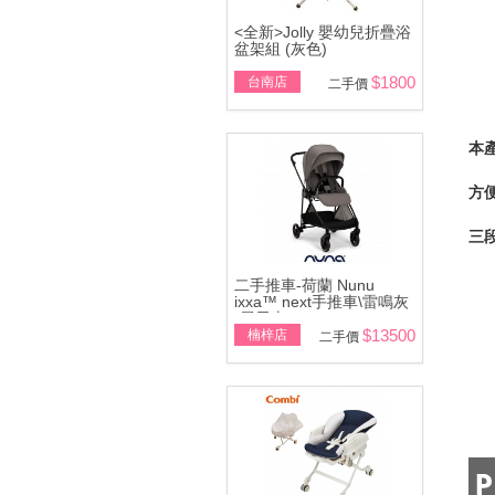
<全新>Jolly 嬰幼兒折疊浴
盆架組 (灰色)
$1800
台南店
二手價
本
方
三
二手推車-荷蘭 Nunu
ixxa™ next手推車\雷鳴灰
(展示車)
$13500
楠梓店
二手價