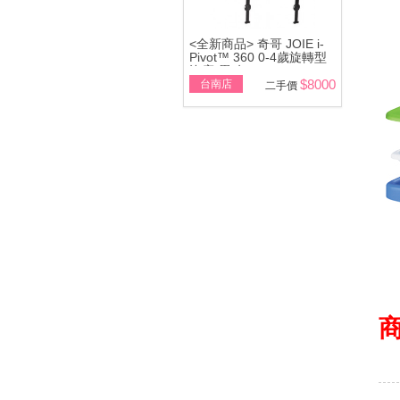
<全新商品> 奇哥 JOIE i-
Pivot™ 360 0-4歲旋轉型
汽座(黑/灰)
$8000
台南店
二手價