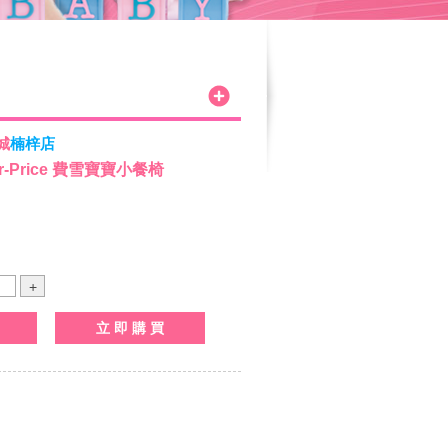
城
楠梓店
r-Price 費雪寶寶小餐椅