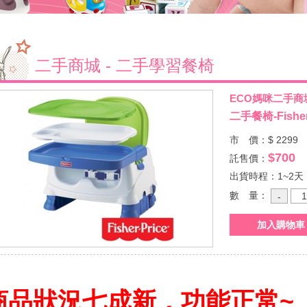
二手商城 - 二手學習餐椅
ECO媽咪二手商
二手餐椅-Fishe
市 價：$ 2299
$700
託售價：
出貨時程：1~2天
數 量：
商品狀況七成新，功能正常~