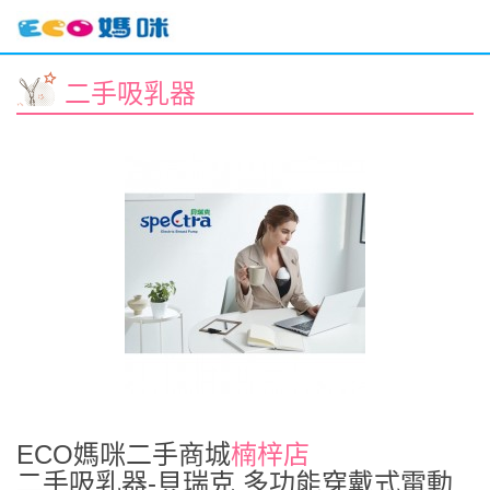
二手吸乳器
ECO媽咪二手商城
楠梓店
二手吸乳器-貝瑞克 多功能穿戴式電動