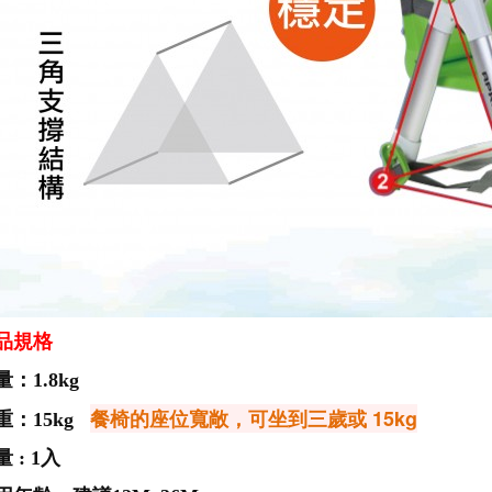
品規格
：1.8kg
餐椅的座位寬敞，可坐到三歲或 15kg
重：15kg
 : 1入