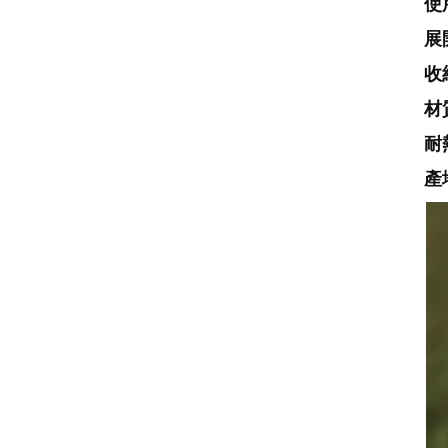
使
展
收
材
耐
產