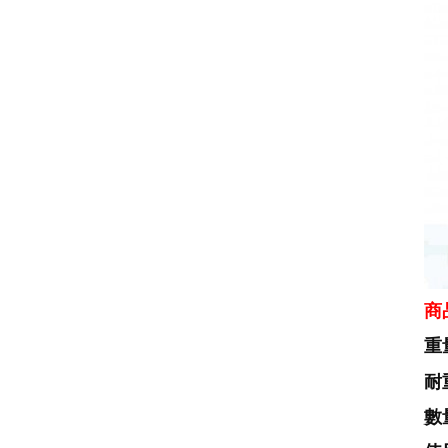
商
重量
耐
數量