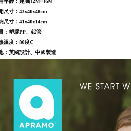
用年齡：建議12M~36M
開尺寸：43x40x48cm
納尺寸：41x40x14cm
質：塑膠PP、鋁管
熱溫度：80度C
地：英國設計、中國製造