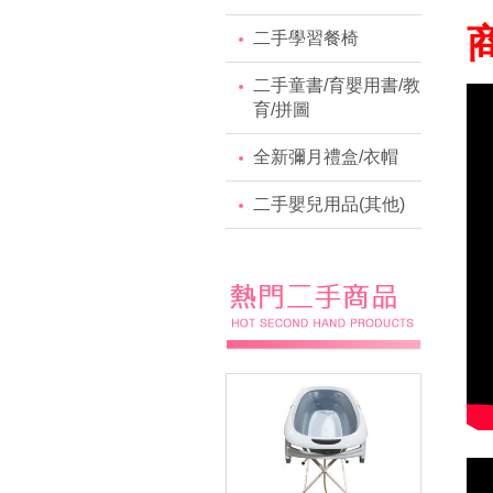
二手學習餐椅
二手童書/育嬰用書/教
育/拼圖
全新彌月禮盒/衣帽
二手嬰兒用品(其他)