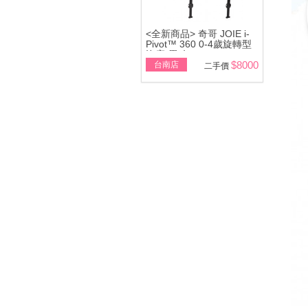
<全新商品> 奇哥 JOIE i-
Pivot™ 360 0-4歲旋轉型
汽座(黑/灰)
$8000
台南店
二手價