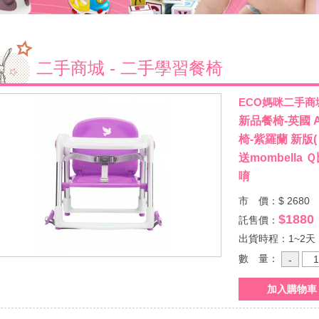
二手商城 - 二手學習餐椅
ECO媽咪二手商
新品餐椅-英國 APR
椅-紫羅蘭 新版
送mombell
唷
市 價：$ 2680
$1880
託售價：
出貨時程：1~2天
數 量：