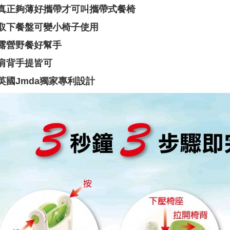
真正夠薄好攜帶才可叫攜帶式餐椅
取下餐盤可變小椅子使用
露營野餐好幫手
肩背手提皆可
英國
Jmda
獨家專利設計