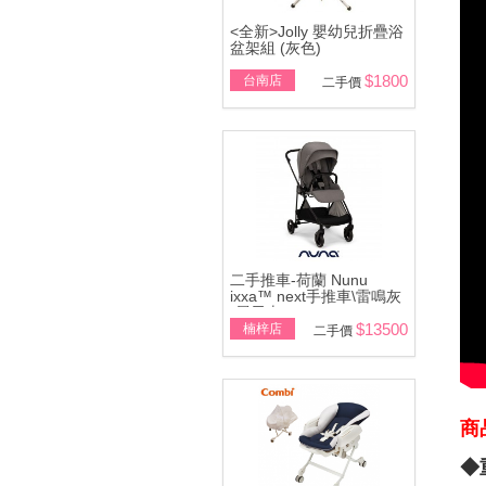
<全新>Jolly 嬰幼兒折疊浴
盆架組 (灰色)
$1800
台南店
二手價
二手推車-荷蘭 Nunu
ixxa™ next手推車\雷鳴灰
(展示車)
$13500
楠梓店
二手價
商
◆