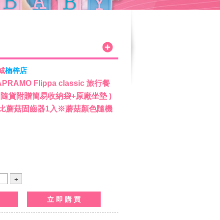
城
楠梓店
AMO Flippa classic 旅行餐
( 隨貨附贈簡易收納袋+原廠坐墊 )
a Ｑ比蘑菇固齒器1入※蘑菇顏色隨機