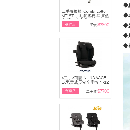
◆
二手餐搖椅-Combi Letto
◆
MT ST 手動餐搖椅-星河藍
\附基本款蚊帳
$3900
楠梓店
◆
二手價
◆
◆
<二手>荷蘭 NUNA AACE
Lx兒童成長安全座椅 4~12
歲~展示品
$7700
台南店
二手價