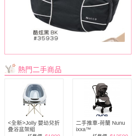
熱門二手商品
<全新>Jolly 嬰幼兒折
二手推車-荷蘭 Nunu
疊浴盆架組
ixxa™