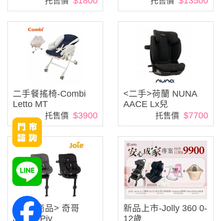
$1800
$13500
托售價
托售價
二手餐搖椅-Combi
<二手>荷蘭 NUNA
Letto MT
AACE Lx兒
$3900
$7700
托售價
托售價
<全新商品> 奇哥
新品上市-Jolly 360 0-
JOIE i-Piv
12歲