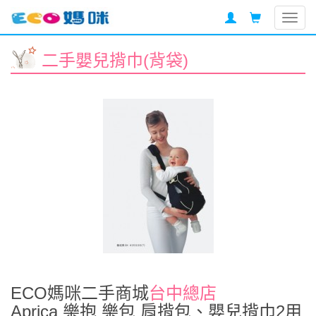
Togg
navig
二手嬰兒揹巾(背袋)
ECO媽咪二手商城
台中總店
Aprica 樂抱 樂包 肩揹包、嬰兒揹巾2用