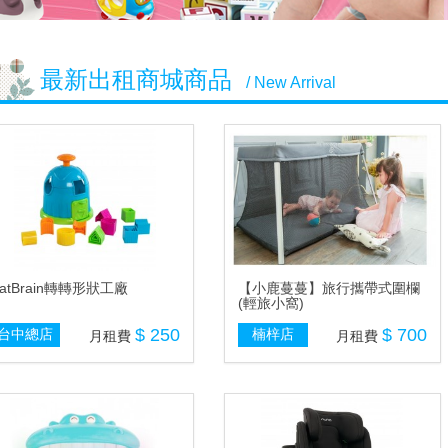
最新出租商城商品
/ New Arrival
atBrain轉轉形狀工廠
【小鹿蔓蔓】旅行攜帶式圍欄
(輕旅小窩)
$ 250
$ 700
台中總店
楠梓店
月租費
月租費