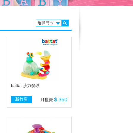
battat 莎力發球
$ 350
新竹店
月租費