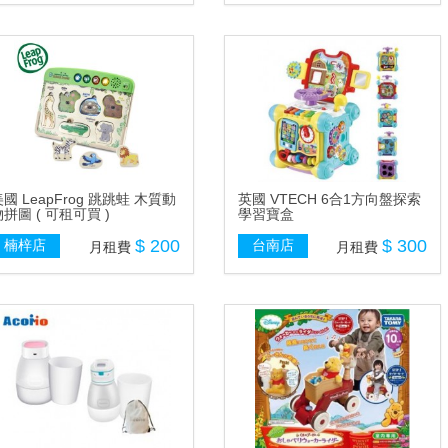
國 LeapFrog 跳跳蛙 木質動
英國 VTECH 6合1方向盤探索
拼圖 ( 可租可買 )
學習寶盒
$ 200
$ 300
楠梓店
台南店
月租費
月租費