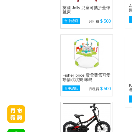
A
英國 Jolly 兒童可攜折疊彈
跳床
$ 500
台中總店
月租費
Fisher price 費雪費雪可愛
動物跳跳樂 鞦韆
$ 500
台中總店
月租費