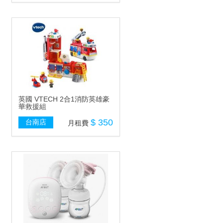
英國 VTECH 2合1消防英雄豪
華救援組
$ 350
台南店
月租費