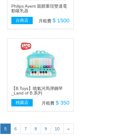
Philips Avent 親餵重現雙邊電
動吸乳器
$ 1500
台南店
月租費
【B.Toys】噴氣河馬彈鋼琴
_Land of B.系列
$ 350
桃園店
月租費
5
6
7
8
9
10
»