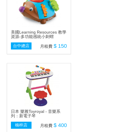
美國Learning Resources 教學
資源-多功能感統小刺蝟
$ 150
台中總店
月租費
日本 樂雅Toyroyal - 音樂系
列：新電子琴
$ 400
楠梓店
月租費