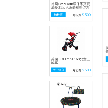
德國EverEarth環保系寶寶
成長木玩 六角豪華學習方
塊
$ 500
楠梓店
月租費
美
物
英國 JOLLY SL168兒童三
輪車
$ 500
台中總店
月租費