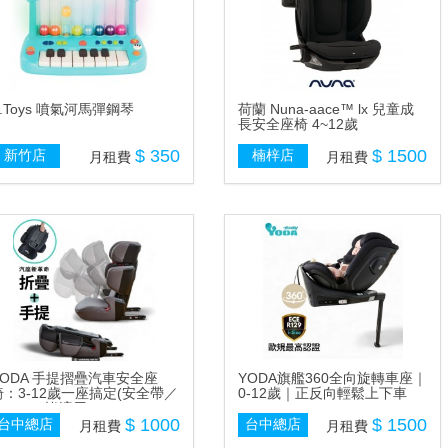
B.Toys 噴氣河馬彈鋼琴
荷蘭 Nuna-aace™ lx 兒童成
長安全座椅 4~12歲
$ 350
$ 1500
新竹店
楠梓店
月租費
月租費
YODA 手提摺疊汽車安全座
YODA旗艦360全向旋轉車座｜
椅：3-12歲一座搞定(安全帶／
0-12歲｜正反向輕鬆上下車
SO-FIX 皆適用)
$ 1000
$ 1500
台中總店
台中總店
月租費
月租費