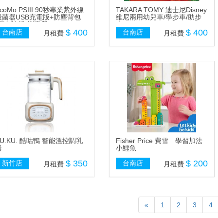
coMo PSIII 90秒專業紫外線
TAKARA TOMY 迪士尼Disney
殺菌器USB充電版+防塵背包
維尼兩用幼兒車/學步車/助步
(顏色隨機)消毒器
車
$ 400
$ 400
台南店
台南店
月租費
月租費
KU.KU. 酷咕鴨 智能溫控調乳
Fisher Price 費雪 學習加法
器
小鱷魚
$ 350
$ 200
新竹店
台南店
月租費
月租費
«
1
2
3
4