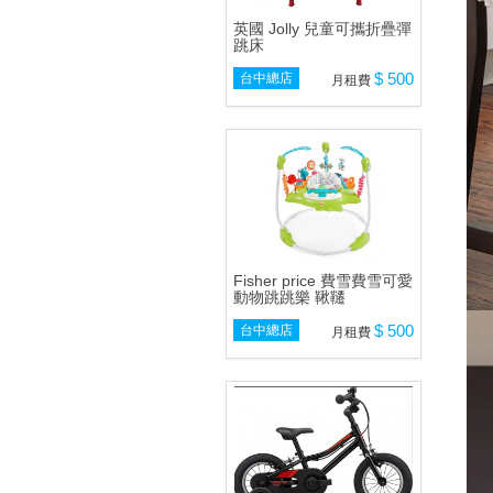
英國 Jolly 兒童可攜折疊彈
跳床
$ 500
台中總店
月租費
Fisher price 費雪費雪可愛
動物跳跳樂 鞦韆
$ 500
台中總店
月租費