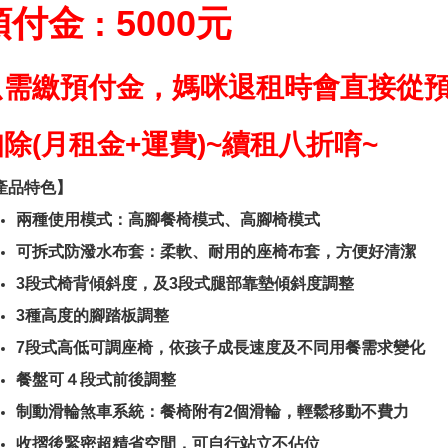
預付
金
: 5000元
只需繳預付金，媽咪
退租時會直接從
除(月租金+運費)~續租八折唷~
產品特色】
兩種使用模式：高腳餐椅模式、高腳椅模式
可拆式防潑水布套：柔軟、耐用的座椅布套，方便好清潔
3段式椅背傾斜度，及3段式腿部靠墊傾斜度調整
3種高度的腳踏板調整
7段式高低可調座椅，依孩子成長速度及不同用餐需求變化
餐盤可４段式前後調整
制動滑輪煞車系統：餐椅附有2個滑輪，輕鬆移動不費力
收摺後緊密超精省空間，可自行站立不佔位