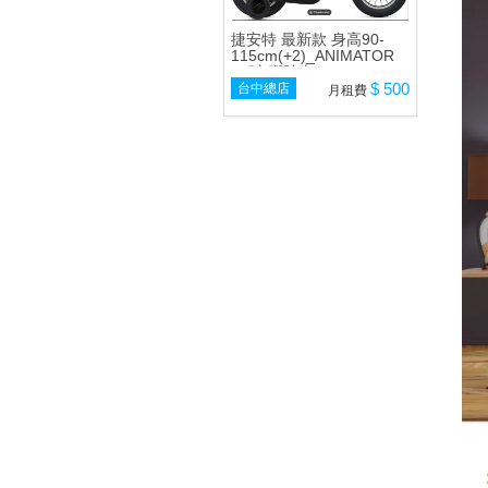
捷安特 最新款 身高90-
115cm(+2)_ANIMATOR
12吋 腳踏車
$ 500
台中總店
月租費