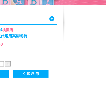
城
桃園店
ly 現代兩用高腳餐椅
00