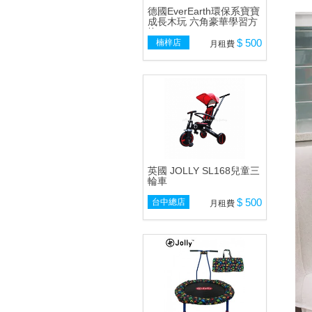
德國EverEarth環保系寶寶
成長木玩 六角豪華學習方
塊
$ 500
楠梓店
月租費
英國 JOLLY SL168兒童三
輪車
$ 500
台中總店
月租費