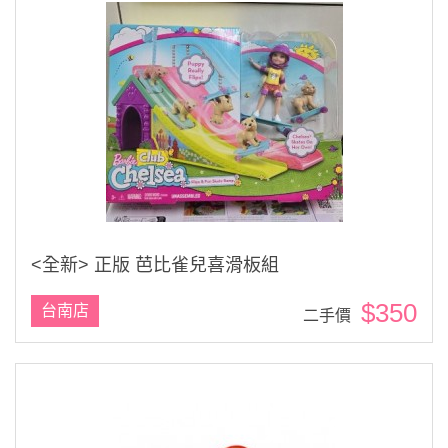
<全新> 正版 芭比雀兒喜滑板組
$350
台南店
二手價