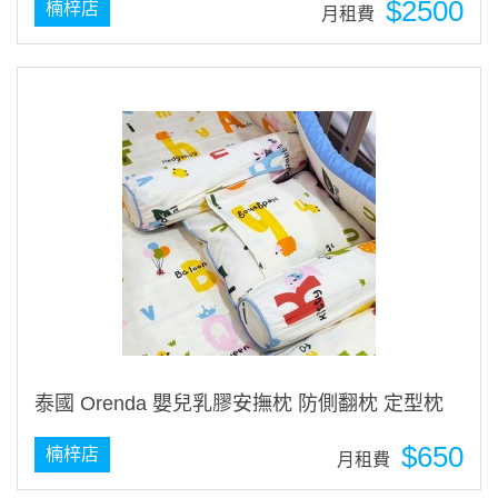
$2500
楠梓店
月租費
泰國 Orenda 嬰兒乳膠安撫枕 防側翻枕 定型枕
$650
楠梓店
月租費