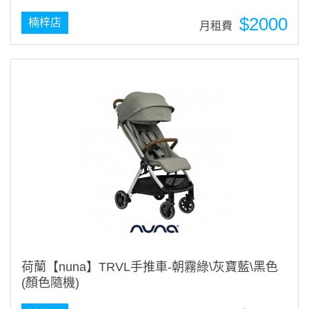
$2000
楠梓店
月租費
荷蘭【nuna】TRVL手推車-朝霧綠\灰寶藍\黑色
(顏色隨機)