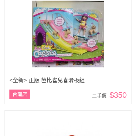
<全新> 正版 芭比雀兒喜滑板組
$350
台南店
二手價