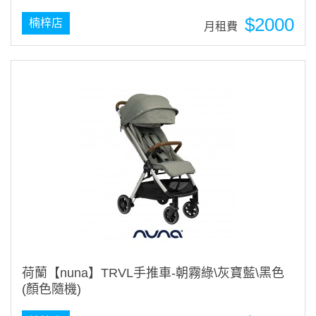
$2000
楠梓店
月租費
荷蘭【nuna】TRVL手推車-朝霧綠\灰寶藍\黑色
(顏色隨機)