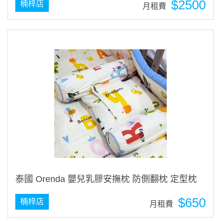
$2500
楠梓店
月租費
泰國 Orenda 嬰兒乳膠安撫枕 防側翻枕 定型枕
$650
楠梓店
月租費